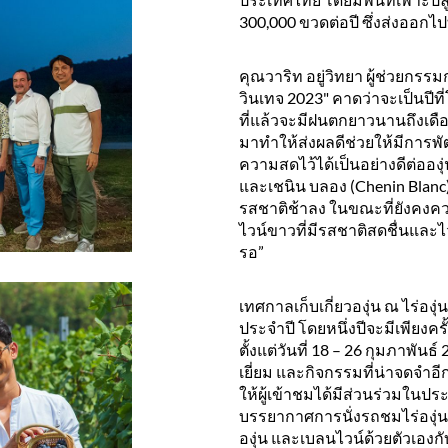
300,000 ขวดต่อปี ซึ่งส่งออกไป
คุณวาริท อยู่วิทยา ผู้ช่วยกรรม
วินเทจ 2023" คาดว่าจะเป็นปีที
ที่แล้วจะมีฝนตกยาวนานถึงเดื
มาทำให้ส่งผลดีช่วยให้มีการพั
ความสดไว้ได้เป็นอย่างดีต่อองุ
และเชนิน บลอง (Chenin Blan
รสชาติช้าลง ในขณะที่ยังคงความ
ไวน์ขาวที่มีรสชาติสดชื่นและไว
รอ”
เทศกาลเก็บเกี่ยวองุ่น ณ ไร่องุ่
ประจำปี โดยหนึ่งปีจะมีเพียงครั
ตั้งแต่วันที่ 18 – 26 กุมภาพ
เยี่ยม และกิจกรรมที่น่าจดจำ
ให้ผู้เข้าชมได้มีส่วนร่วมในป
บรรยากาศการนั่งรถชมไร่องุ่น ท
องุ่น และเบลนไวน์ด้วยตัวเองกับ