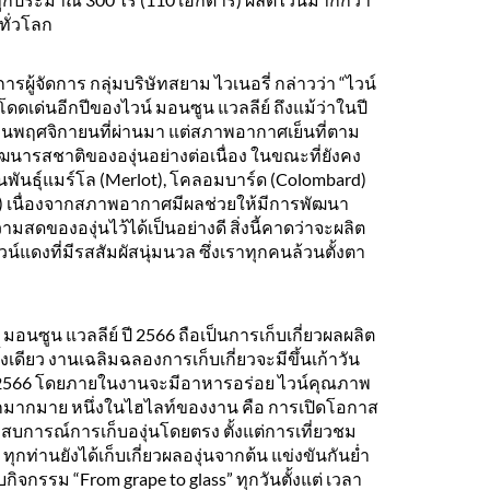
ทั่วโลก
การผู้จัดการ กลุ่มบริษัทสยาม ไวเนอรี่ กล่าวว่า “ไวน์
่โดดเด่นอีกปีของไวน์ มอนซูน แวลลีย์ ถึงแม้ว่าในปี
อนพฤศจิกายนที่ผ่านมา แต่สภาพอากาศเย็นที่ตาม
ฒนารสชาติขององุ่นอย่างต่อเนื่อง ในขณะที่ยังคง
่นพันธุ์แมร์โล (Merlot), โคลอมบาร์ด (Colombard)
c) เนื่องจากสภาพอากาศมีผลช่วยให้มีการพัฒนา
สดขององุ่นไว้ได้เป็นอย่างดี สิ่งนี้คาดว่าจะผลิต
น์แดงที่มีรสสัมผัสนุ่มนวล ซึ่งเราทุกคนล้วนตั้งตา
น มอนซูน แวลลีย์ ปี 2566 ถือเป็นการเก็บเกี่ยวผลผลิต
้งเดียว งานเฉลิมฉลองการเก็บเกี่ยวจะมีขึ้นเก้าวัน
ันธ์ 2566 โดยภายในงานจะมีอาหารอร่อย ไวน์คุณภาพ
อีกมากมาย หนึ่งในไฮไลท์ของงาน คือ การเปิดโอกาส
ระสบการณ์การเก็บองุ่นโดยตรง ตั้งแต่การเที่ยวชม
ุกท่านยังได้เก็บเกี่ยวผลองุ่นจากต้น แข่งขันกันย่ำ
กิจกรรม “From grape to glass” ทุกวันตั้งแต่ เวลา