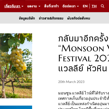
เกี่ยวกับเรา
ผลงาน
สิ่งที่เราทำ
ติดต่อเรา
EN
TH
ข้อมูลบริษัท
ข่าวสาร&กิจกรรม
พันธกิจต่อสังคม
กลับมาอีกครั้
“Monsoon V
Festival 202
แวลลีย์ หัวหิน
20th March 2023
มอนซูน แวลลีย์ ไวน์ที่ได้รั
เทศกาลเก็บเกี่ยวองุ่นประจำปี ตั
แวลลีย์ เป็นแหล่งกำเนิดองุ่นมาก
ประเทศไทย โดยมีพื้นที่เพาะปล