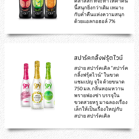
คลาสสิก ที่จะทำให้ค่ำคืน
นี้สนุกยิ่งกว่าเดิม เหมาะ
กับค่ำคืนแห่งความสนุก
ด้วยแอลกอฮอล์ 7%
สปาร์คกลิ้งฟรุ้ตไวน์
สปาย สปาร์คเคิล “สปาร์ค
กลิ้งฟรุ้ตไวน์” ในขวด
แชมเปญ จุใจ ด้วยขนาด
750 มล. กลิ่นหอมหวาน
พรายฟองซ่า บรรจุใน
ขวดสวยหรู มาฉลองเรื่อง
เล็กให้เป็นเรื่องใหญ่กับ
สปาย สปาร์คเคิล