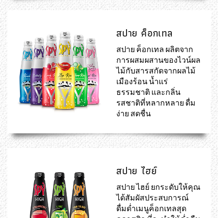
สปาย ค็อกเทล
สปาย ค็อกเทล ผลิตจาก
การผสมผสานของไวน์ผล
ไม้กับสารสกัดจากผลไม้
เมืองร้อน น้ำแร่
ธรรมชาติ และกลิ่น
รสชาติที่หลากหลาย ดื่ม
ง่าย สดชื่น
สปาย ไฮย์
สปาย ไฮย์ ยกระดับให้คุณ
ได้สัมผัสประสบการณ์
ดื่มด่ำเมนูค็อกเทลสุด