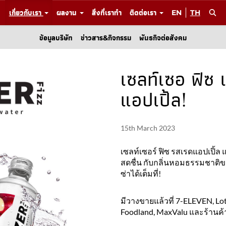
เกี่ยวกับเรา
ผลงาน
สิ่งที่เราทำ
ติดต่อเรา
EN
TH
ข้อมูลบริษัท
ข่าวสาร&กิจกรรม
พันธกิจต่อสังคม
เซลท์เซอ ฟิซ 
แอปเปิ้ล!
15th March 2023
เซลท์เซอร์ ฟิซ รสเรดแอปเปิ้ล 
สดชื่น กับกลิ่นหอมธรรมชาติของแ
ซ่าได้เต็มที่!
มีวางขายแล้วที่ 7-ELEVEN, Lotu
Foodland, MaxValu และร้านค้า