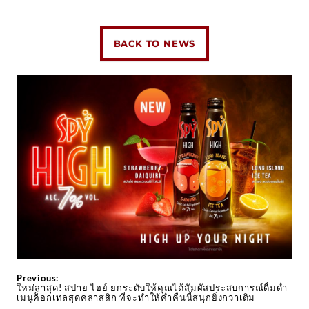
BACK TO NEWS
Previous:
ใหม่ล่าสุด! สปาย ไฮย์ ยกระดับให้คุณได้สัมผัสประสบการณ์ดื่มด่ำ
เมนูค็อกเทลสุดคลาสสิก ที่จะทำให้ค่ำคืนนี้สนุกยิ่งกว่าเดิม