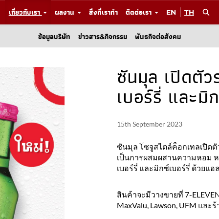
เกี่ยวกับเรา
ผลงาน
สิ่งที่เราทำ
ติดต่อเรา
EN
TH
ข้อมูลบริษัท
ข่าวสาร&กิจกรรม
พันธกิจต่อสังคม
ซันมุล เปิดตั
เบอร์รี่ และมิกซ
15th September 2023
ซันมุล โซจูสไตล์ค็อกเทลเปิดตัว
เป็นการผสมผสานความหอม หวาน 
เบอร์รี่ และมิกซ์เบอร์รี่ ด้วย
สินค้าจะมีวางขายที่ 7-ELEVEN, 
MaxValu, Lawson, UFM และร้า