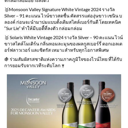
ที่กลมกล่อมอย่างลงตัว
🥈Monsoon Valley Signature White Vintage 2024 รางวัล
Silver – 91 คะแนน ไวน์ขาวสดชื่น คัดสรรแต่องุ่นขาว เชนิน บ
ลองค์ ก่อนจะนำมาบ่มแบบดั้งเดิมสไตล์เบอร์กันดี โดยเทคนิค
“Sur Lie” ทำให้มีบอดี้ที่ลงตัว กล่อมกล่อม
🥈 Solaris White Vintage 2024 รางวัล Silver – 90 คะแนน ไวน์
ขาวสไตล์โมเดิร์น กลิ่นหอมละมุนของผลกูสเบอร์รี่ ดอกเอลเด
อร์ฟลาวเวอร์ และซิตรัส เหมาะสำหรับทุกโอกาสพิเศษ
🍇 ร่วมสัมผัสรสชาติแห่งความภาคภูมิใจของไวน์ไทย ที่ได้รับ
การยอมรับจากเวทีระดับโลก🍷